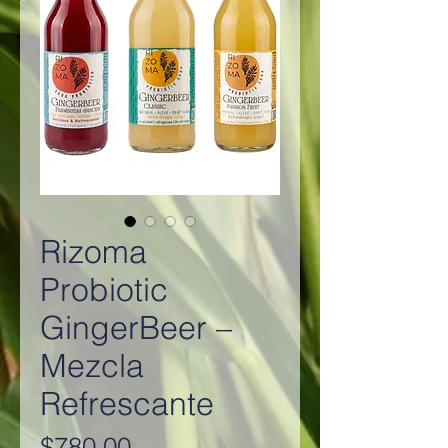
Rizoma
Probiotic
GingerBeer –
Mezcla
Refrescante
Precio
$780.00